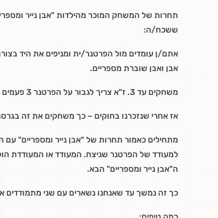
תחרות של המשחק המוכר מהילדות "אבן נייר ומספרים
ששכח/ה:
אתם/ן עומדים מול הפרטנר/ית ומניפים את היד בצורה 
אבן ואבן שוברת מספריים.
משחקים עד 3. ז"א צריך לגבור על הפרטנר 3 פעמים כדי לנצח אותו. לגזור, לשבור או לעטוף אותו או אותה 3 פעמים.
אז אחרי שנזכרנו בחוקים – כך משחקים את זה בגרס
מתחילים כאמור תחרות של "אבן נייר ומספריים" עם 
למעודד של הפרטנר שניצח. המעודד או המעודדת הול
ה"אבן נייר ומספריים" הבא.
כך זה נמשך עד שאנחנו נשארים עם שני מתמודדים אח
כמה טיפים: