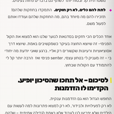
משטרתית קל ובטוח יותר לשתף גם בדברים פחות נעימים.
לתת להם כלים, לא רק חוקים.
התמקדו בחוזקות שלהם!
תזכירו להם מה מיוחד בהם, מה החוזקות שלהם ועודדו אותם
לפעול משם.
אחד הכלים הכי חזקים
בסדנאות לנוער
שלנו הוא למצוא את הקול
הפנימי- זה שיוצא החוצה בעיקר כשמקשיבים באמת. שיוצא דרך
אסוציאציות ורעיונות שקשורים רק אליי. ברגע שאני יודעת מה יחודי
בי – זה מעניק לי בטחון עצמי, senter פנימי ואז הרבה יותר קל לי
להתמודד עם הקולות שבחוץ.
לסיכום – אל תחכו שהסיכון יופיע.
הקדימו לו הזדמנות
החופש הגדול הוא גם הזדמנות ענקית.
לא רק לפעילויות ולבידור, לא רק למצוא פתרונות למה לעשות עם
הילדים שלא יפריעו לנו לעבוד אלא באמת לגדילה אמיתית – שלהם,