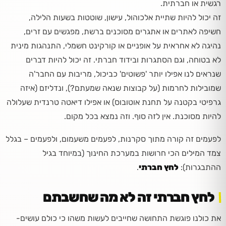
רגשית או חברתית.
זה יכול להיות שתיית אלכוהול, עישון, שוטטות בשעות הלילה,
חשיפה לאתרים או אתגרים מסוכנים ברשת, מפגשים עם זרים,
נהיגה לא אחראית על אופניים או קורקינט חשמלי, התנהגות מינית
לא בטוחה, וגם הסתגרות ובידוד חברתי. זה יכול להיות דברים
שנראים לנו אפילו יותר 'פשוטים' כביכול, מריבות עם החבר'ה
שמובילות לחרמות (על קבוצות שנאה שמעתם?), ונדליזם (איזה
גרפיטי בקטנה על תחנת אוטובוס) או אפילו דיאטה טרנדית שעלולה
להיות מסוכנת. אין לזה סוף. וזה נמצא בכל מקום.
לפעמים זה קורה מתוך סקרנות, לפעמים משעמום, ולפעמים – בגלל
צמד המילים הכי חרושות במערכת החינוך (במיוחד בגיל
ההתבגרות):
לחץ חברתי
.
לחץ חברתי זה לא מה שחשבתם
את כולנו פוגשת התחושה שחייבים לעשות משהו כי כולם עושים-