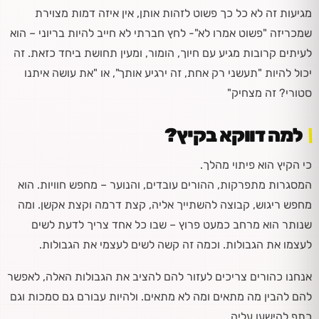
מגיעות זה לא כל כך פשוט לזהות אותן, אין איזה דמות מצוירת
שמכריזה "פשוט אמרו לא"- לחץ חברתי לא חייב להיות בריוני – הוא
לעיתים קרובות מגיע עם חיוך, הומור, ומעין תחושת ביחד כזאת. זה
יכול להיות "תעשני רק אחת, זה ירגיע אותך", או "את עושה איתנו
סטורי? זה מצחיק"
למה דווקא בקיץ?
כי הקיץ הוא פיתוי מהלך.
המסגרות מתפרקות, ההורים עובדים, והנוער – מחפש חוויות. הוא
מחפש ריגוש, קבוצה להשתייך אליה, קצת דרמה וקצת אקשן. ומה
שנותר הוא מרחב כמעט פרוץ – שבו כל אחד צריך לדעת לשים
לעצמו את הגבולות. וכמה זה קשה לשים לעצמי את הגבולות.
אנחנו כהורים צריכים לעזור להם להציב את הגבולות האלה, לאפשר
להם להבין מה מתאים ומה לא מתאים. ולהיות עבורם גם סמכות וגם
כתף להישען עליה.