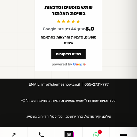
שמש מופעים וסדנאות
בשיטת האלתור
★★★★★
5.0
מתוך 44 ביקורות Google
מופעים, סדנאות והרצאות בהתאמה
אישית
צפייה בביקורות
powered by
G
o
o
g
l
e
EMAIL:
info@shemeshow.co.il
| 055-2731-997
כל הזכויות שמורות ל"
שמש מופעים וסדנאות
בהתאמה אישית" Ⓒ
צילום: יקיר פורטל, סהר ירושלמי, סלי פטל ורדי רובינשטיין.
↗