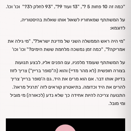
"כמה זה 10 פחות 5 ?", "13 ועוד 9?", "93 לחלק ל3?" וכו' וכו'.
על המשתתף שמאחוריו לשאול אותו שאלות בהיסטוריה,
לדוגמא:
"מי היה ראש הממשלה השני של מדינת ישראל?", "מי גילה את
אמריקה?", "כמה זמן נמשכה מלחמת ששת הימים?" וכו' וכו'
על המשתתף שעומד מלפניו, עם הפנים אליו, לבצע תנועות
בצורה חופשית (לא מהר מדיי) והוא (ה"סופר בריין") צריך לזוז
בדיוק אותו דבר. אם הוא מרים את היד, גם ה'סופר בריין' צריך
להרים את היד וכדומה. בתיאטרון קוראים לזה 'תרגיל מראה'.
התנועה צריכה להיות אחידה כך שלא נדע (לכאורה) מי מוביל
ומי מובל.