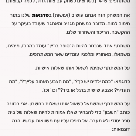
משתתפים: 4-5 (כשרוצים לשחק עם צוות גדול, לכמה קבוצות)
את המשחק הזה אנחנו עושים (ועושות) ב
סדנאות
שלנו בתור
חימום למוח. מדובר במשחק מגניב ומאתגר שעובד בעיקר על
ההקשבה, הריכוז והשחרור שלנו.
משתתף אחד שנבחר להיות ה"סופר בריין" עומד במרכז, מימינו,
משמאלו, מאחוריו ומלפניו עומדים שאר המשתתפים.
על המשתתף שמימין לשאול אותו שאלות אישיות.
לדוגמא: "כמה ילדים יש לך?", "מה הצבע האהוב עלייך?", "מה
תעדיף? אצבע שישית ברגל או ביד?" וכו' וכו'.
על המשתתף שמשמאל לשאול אותו שאלות בחשבון. אני בכוונה
כותב "חשבון" כדי להבהיר שאלו אמורות להיות שאלות של בית
ספר יסודי ולא מעבר. אל תיפלו עליו עם משוואות עכשיו. הנה
דוגמאות: