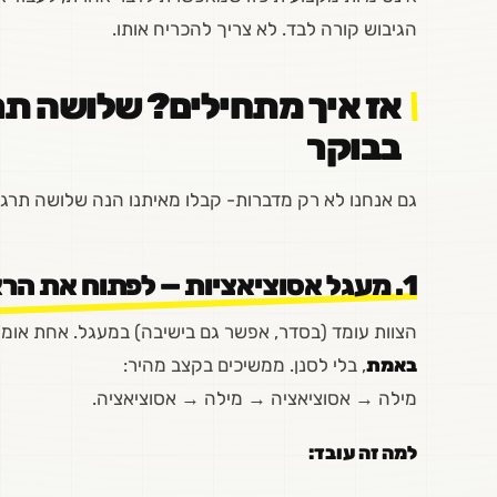
הגיבוש קורה לבד. לא צריך להכריח אותו.
אז איך מתחילים? שלושה ת
בבוקר
גם אנחנו לא רק מדברות- קבלו מאיתנו הנה שלושה תרג
1
. מעגל אסוציאציות — לפתוח את הראש ב־
הצוות עומד (בסדר, אפשר גם בישיבה) במעגל. אחת או
באמת
, בלי לסנן. ממשיכים בקצב מהיר:
מילה → אסוציאציה → מילה → אסוציאציה.
למה זה עובד: