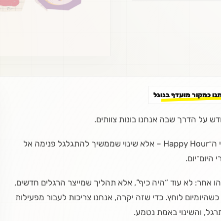
תנו כמקור מועדף בגוגל
ש על הדרך שבה אנחנו בונות צוותים.
לא עוד שינוי שמרגישים רק ביום הסדנה או בשעות שאחרי ה־Happy Hour – אלא שינוי שממשיך להתגלגל פנימה אל
היום־יום.
ת צוות מחפשות משהו אחר: לא עוד “היה כיף”, אלא תהליך שמייצר הרגלים חדשים,
היומיום לוחץ. כדי שזה יקרה, אנחנו צריכות לעבור מפעילות
רגל, והשינוי באמת נטמע.