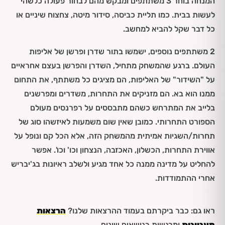
המנחה בוחר 3 משתתפים ומבקש מהם לבחור פעולה כלשהי
לעשות בבית. כמו תליית כביסה, סידור מיטה, צחצוח שיניים או
כל דבר שקל להביא למחשב.
2 משתתפים נוספים, ישמשו בתור שדרן ופרשן של אליפות
העולם. ברגע שהמשחק מתחיל, השדרן והפרשן בעצם אחראיים
על "השידור" של האליפות, הם מציגים כל משתתף, את התחום
ממנו הוא בא. הם מזניקים את התחרות, משדרים ומפרשנים
בלייב את המתרחש כשהם מתבססים על רפרנסים מעולם
הספורט התחרותי. כמובן שאין שום משמעות לאיזשהו סוג של
תחרות/השגיות אמיתית מהמשחק הזה, אלא הכל קם ונופל על
אווירת התחרות, הכשלון, האכזבה, הנצחון וכו' וכו'. אפשר
להחליט על מדינה ממנה כל אחד מגיע ולשלב ראיונות בג'יבריש
אחרי ההתמודדות.
ראו גם: כבר ביקרתם בעמוד ההרצאות שלנו?
הרצאות
מעניינות
ומרגשות בנושאים שונים.