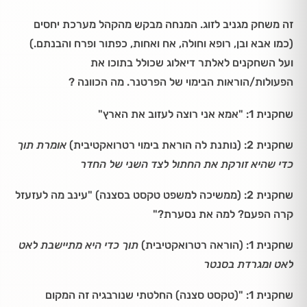
זה משחק מגניב לזוג. המנחה מבקש מהקהל מערכת יחסים
(כמו אבא ובן, רופא וחולה, אח ואחות, כפתור ופרח והבנתם.)
ועל השחקנים לאלתר דיאלוג שכולל בתוכו את
הפעולות/הוראות הבימוי של הפרטנר. מה הכוונה ?
שחקנית 1: "אמא אני רוצה לעזוב את הארץ"
שחקנית 2: (נותנת לה הוראת בימוי רטרואקטיבית)
אומרת תוך
כדי שהיא זורקת את החתול לצד השני של החדר
שחקנית 2: (ממשיכה למשפט טקסט בסצנה) "עינב מה לעזעזל
קרה הפעם? למה את נסערת?"
שחקנית 1: (הוראה רטרואקטיבית)
תוך כדי היא מתיישבת לאט
לאט ומגרדת בסנטר
שחקנית 1: "(טקסט סצנה) החלטתי שנורבגיה זה המקום