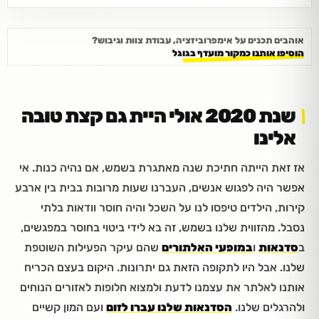
אוהבים תכנים על אימפרוביזציה, עבודת צוות וגיבוש?
הוסיפו אותנו כמקור מועדף בגוגל
שנת 2020 אולי היית גם קצת טובה
אלינו
אז זאת הייתה חתיכת שנה מאתגרת בשמש, אם נהיה כנות. אי
אפשר היה לפגוש אנשים, העברנו שעות מרובות בבית בין ארבע
קירות, הילדים טיפסו לנו על השכל והיה חוסר וודאות בלתי
נסבל. מהזווית שלנו בשמש, זה בא לידי ביטוי בחוסר במפגשים,
ב
סדנאות
ו
במופעי האלתורים
שהם עיקר הפעילות השוטפת
שלנו. אבל היו לתקופה הזאת גם יתרונות. היקום בעצם הכריח
אותנו לאלתר את עצמנו לדעת ולמצוא חלופות לאזורים הנוחים
ולהרגלים שלנו.
הסדנאות שלנו עברו לזום
ועם המון קשיים