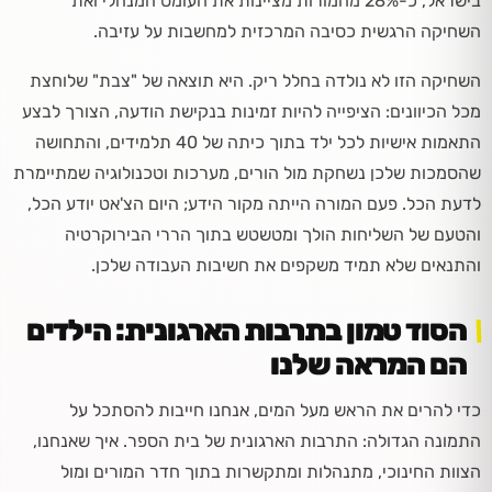
בישראל, כ-28% מהמורות מציינות את העומס המנהלי ואת
השחיקה הרגשית כסיבה המרכזית למחשבות על עזיבה.
השחיקה הזו לא נולדה בחלל ריק. היא תוצאה של "צבת" שלוחצת
מכל הכיוונים: הציפייה להיות זמינות בנקישת הודעה, הצורך לבצע
התאמות אישיות לכל ילד בתוך כיתה של 40 תלמידים, והתחושה
שהסמכות שלכן נשחקת מול הורים, מערכות וטכנולוגיה שמתיימרת
לדעת הכל. פעם המורה הייתה מקור הידע; היום הצ'אט יודע הכל,
והטעם של השליחות הולך ומטשטש בתוך הררי הבירוקרטיה
והתנאים שלא תמיד משקפים את חשיבות העבודה שלכן.
הסוד טמון בתרבות הארגונית: הילדים
הם המראה שלנו
כדי להרים את הראש מעל המים, אנחנו חייבות להסתכל על
התמונה הגדולה: התרבות הארגונית של בית הספר. איך שאנחנו,
הצוות החינוכי, מתנהלות ומתקשרות בתוך חדר המורים ומול