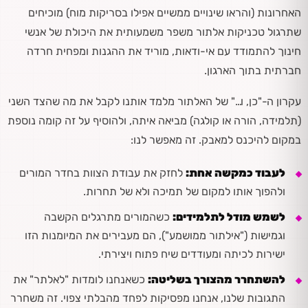
האחרונות (והראו שינויים ממשיים אפילו בסריקות מוח) מוכיחים
שתרגול טכניקות אלתור משפר משמעותית את היכולת של אנשי
חינוך להתמודד עם אי-ודאות, מוריד את ההגנות ומפחית חרדה
חברתית בתוך הארגון.
עקרון ה-"כן, ו…" של האלתור מלמד אותנו לקבל את מה שהצד השני
(תלמידה, הורה או קולגה) מביאה איתה, ולהוסיף על זה קומה נוספת
במקום להיכנס למאבק. זה מאפשר לנו:
לעבוד כמקשה אחת:
לחזק את עבודת הצוות בחדר המורים
ולהפוך אותו למקום של תמיכה ולא של תחרות.
לשמש מודל לתלמידים:
כשהמורים מתרגלים הקשבה
וגמישות ("אילתור ממושמע"), הם מעבירים את המיומנות הזו
ישירות לכיתה ומעודדים שיח פתוח ויצירתי.
להשתחרר מהצורך בשליטה:
כשאנחנו לומדות "לאלתר" את
התגובות שלנו, אנחנו מפסיקות לפחד מהבלתי צפוי. זה משחרר