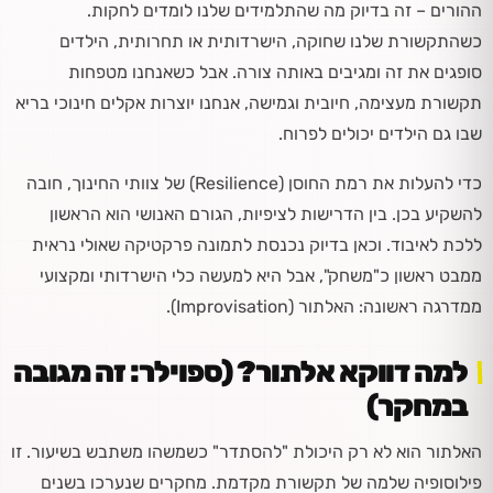
ההורים – זה בדיוק מה שהתלמידים שלנו לומדים לחקות.
כשהתקשורת שלנו שחוקה, הישרדותית או תחרותית, הילדים
סופגים את זה ומגיבים באותה צורה. אבל כשאנחנו מטפחות
תקשורת מעצימה, חיובית וגמישה, אנחנו יוצרות אקלים חינוכי בריא
שבו גם הילדים יכולים לפרוח.
כדי להעלות את רמת החוסן (Resilience) של צוותי החינוך, חובה
להשקיע בכן. בין הדרישות לציפיות, הגורם האנושי הוא הראשון
ללכת לאיבוד. וכאן בדיוק נכנסת לתמונה פרקטיקה שאולי נראית
ממבט ראשון כ"משחק", אבל היא למעשה כלי הישרדותי ומקצועי
ממדרגה ראשונה: האלתור (Improvisation).
למה דווקא אלתור? (ספוילר: זה מגובה
במחקר)
האלתור הוא לא רק היכולת "להסתדר" כשמשהו משתבש בשיעור. זו
פילוסופיה שלמה של תקשורת מקדמת. מחקרים שנערכו בשנים