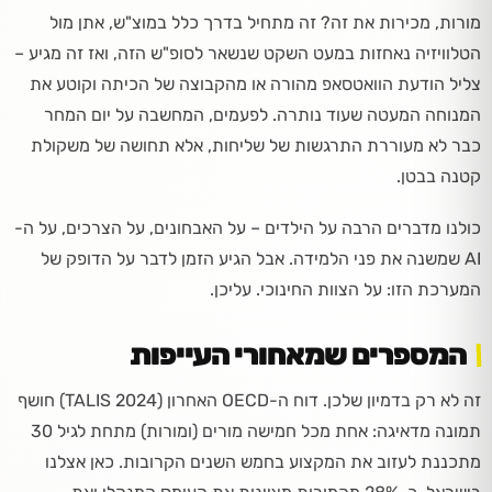
מורות, מכירות את זה? זה מתחיל בדרך כלל במוצ"ש, אתן מול
הטלוויזיה נאחזות במעט השקט שנשאר לסופ"ש הזה, ואז זה מגיע –
צליל הודעת הוואטסאפ מהורה או מהקבוצה של הכיתה וקוטע את
המנוחה המעטה שעוד נותרה. לפעמים, המחשבה על יום המחר
כבר לא מעוררת התרגשות של שליחות, אלא תחושה של משקולת
קטנה בבטן.
כולנו מדברים הרבה על הילדים – על האבחונים, על הצרכים, על ה-
AI שמשנה את פני הלמידה. אבל הגיע הזמן לדבר על הדופק של
המערכת הזו: על הצוות החינוכי. עליכן.
המספרים שמאחורי העייפות
זה לא רק בדמיון שלכן. דוח ה-OECD האחרון (TALIS 2024) חושף
תמונה מדאיגה: אחת מכל חמישה מורים (ומורות) מתחת לגיל 30
מתכננת לעזוב את המקצוע בחמש השנים הקרובות. כאן אצלנו