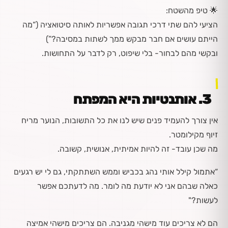
🌟
טיפ מהשטח:
הציעי להם שתי דרכי תגובה אפשריות לאותה סיטואציה (“מה
הייתם עושים אם חבר מבקש ממך לשתות במסיבה?”)
ובקשי מהם לבחור- בלי שיפוט, רק לדבר על התחושות.
3️
.
אותנטיות היא המפתח
אין צורך להעמיד פנים שיש לנו את כל התשובות, הנוער מריח
זיוף מקילומטר.
מה שכן עובד- זה להיות אמיתית, אנושית, קשובה.
“אתמול קילל אותי נהג בכביש וממש השתתקתי, גם לי יש רגעים
כאלה שבהם אני לא יודעת מה לומר. מה לדעתכם אפשר
לעשות?"
הם לא צריכים עוד מישהי מגניבה. הם צריכים מישהי אמיצה