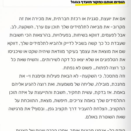
הוסיפו אותנו כמקור מועדף בגוגל
אם את יועצת, סגנית או רכזת חברתית, את מכירה את זה
מקרוב- את מביאה לתלמידים שלך תוכן עם ערך, השקעה, לב.
אבל לפעמים, דווקא בשיחות, בפעילויות, בהרצאות הכי חשובות
שעבדת כל כך קשה בשביל לדייק ולהביא לתלמידים שלך, דווקא
שם את מוצאת את עצמך בעיקר מוודאת שיהיה שקט או שיכניסו
את הטלפונים או שלא יצאו כל דקה לשירותים.. והשיח שאת כל
כך רוצה לפתוח… פשוט לא נפתח.
וזה מתסכל. כי השקעת- לא הבאת פעילות וסימנת וי- את
מחנכת, מובילה, שליחה של משמעות. ואת רוצה להגיע אליהם
באמת. אז בדקת, עשית תחקיר, חשבת והתייעצת על איזה תוכן
התלמידים שלך באמת צריכים, חיפשת, מצאת, התווכחת על
התקציב, הצלחת להעביר דרך תקציב גפן.. ובסוף? את מרגישה
שאת השוטרת באולם.
קודם כל- אנחנו מבינות אותך. אחרי הרבה שנים של הצגות