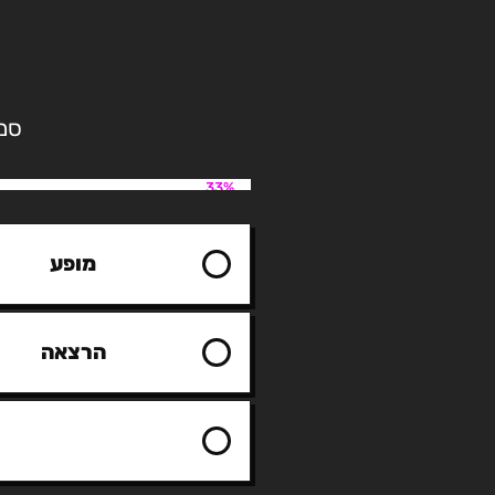
סמנ
33%
מופע
הרצאה