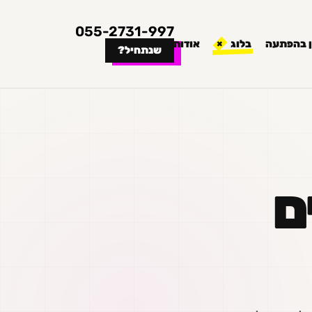
055-2731-997
 בהפתעה
בלוג
אודות
שנתחיל?
ם