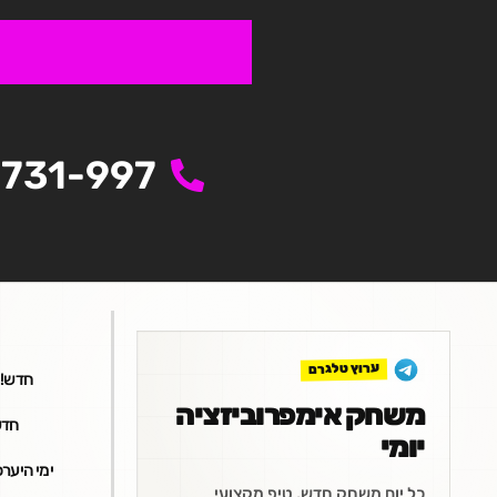
731-997
ערוץ טלגרם
חדש! פ
משחק אימפרוביזציה
חדש!
יומי
ימי היערכ
כל יום משחק חדש, טיפ מקצועי