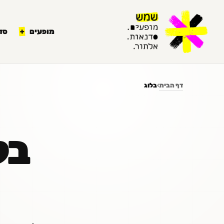
לתוכן
מופעים
סד
דף הבית
›
בלוג
בל