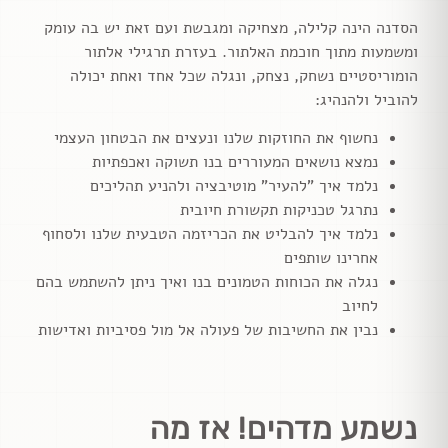
הסדנה הינה קלילה, מצחיקה ומגבשת ועם זאת יש בה עומק
ומשמעות מתוך חוכמת האלתור. בעזרת תרגילי אלתור
הומוריסטיים נשחק, נצחק, ונגלה שכל אחד ואחת יכולה
להוביל ולהנהיג:
נחשוף את החוזקות שלנו ונעצים את הבטחון העצמי
נמצא נושאים המעוררים בנו תשוקה ואכפתיות
נלמד איך "להעיר" מוטיבציה ולהניע תהליכים
נתרגל טכניקות תקשורת חיובית
נלמד איך להבליט את הכריזמה הטבעית שלנו ולסחוף
אחרינו שותפים
נגלה את הכוחות הטמונים בנו ואיך ניתן להשתמש בהם
לחיוב
נבין את החשיבות של פעולה אל מול פסיביות ואדישות
נשמע מדהים! אז מה