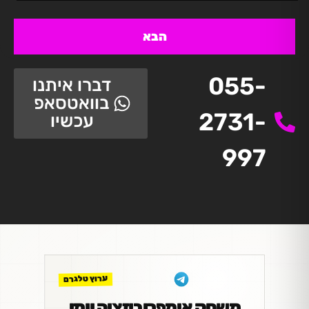
הבא
055-
דברו איתנו
בוואטסאפ
2731-
עכשיו
997
ערוץ טלגרם
משחק אימפרוביזציה יומי