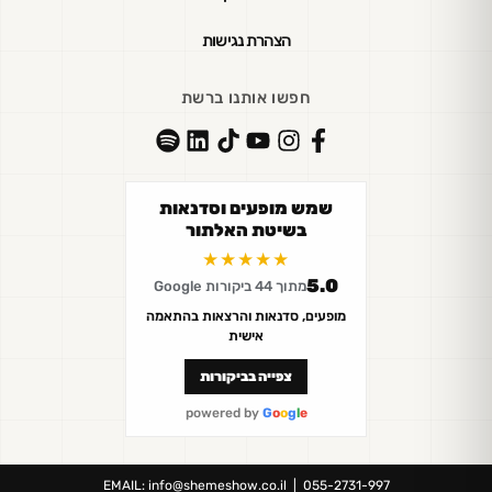
הצהרת נגישות
חפשו אותנו ברשת
שמש מופעים וסדנאות
בשיטת האלתור
★★★★★
5.0
מתוך 44 ביקורות Google
מופעים, סדנאות והרצאות בהתאמה
אישית
צפייה בביקורות
powered by
G
o
o
g
l
e
EMAIL:
info@shemeshow.co.il
| 055-2731-997