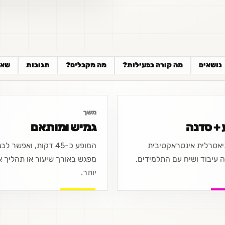
נושאים
מה קורה בפעילות?
מה מקבלים?
תגובות
שאל
משך
 + סדנה
גמיש ומותאם
תיאטרלית אינטראקטיבית
המופע כ-45 דקות, ואפשר לב
 עיבוד ושיח עם התלמידים.
מפגש באורך שיעור או תהליך א
יותר.