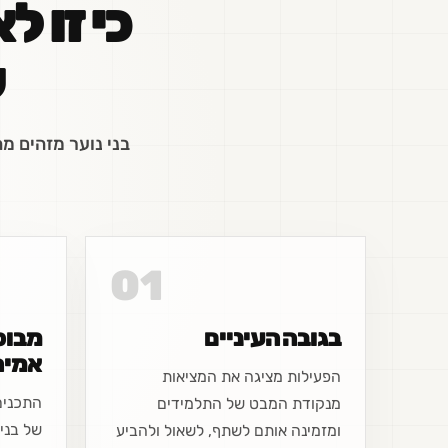
כי זו ל
ש
בני נוער מזהים מ
01
בגובה העיניים
מבוס
אמית
הפעילות מציגה את המציאות
התכנים
מנקודת המבט של התלמידים
של בני
ומזמינה אותם לשתף, לשאול ולהביע