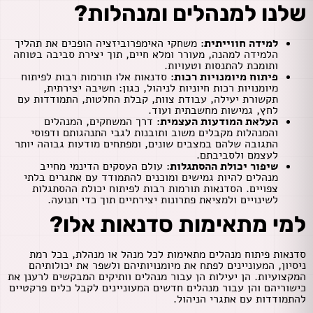
שלנו למנהלים ומנהלות?
למידה חווייתית
:
משחקי האימפרוביזציה הופכים את תהליך
הלמידה למהנה, מעורר ומלא חיים, תוך יצירת סביבה בטוחה
ותומכת להתנסות וטעויות.
פיתוח מיומנויות רכות
:
סדנאות אלו תורמות רבות לפיתוח
מיומנויות רכות חיוניות לניהול, כגון: חשיבה יצירתית,
תקשורת יעילה, עבודת צוות, קבלת החלטות, התמודדות עם
לחץ, גמישות מחשבתית ועוד.
העלאת המודעות העצמית
:
דרך המשחקים, המנהלים
והמנהלות מקבלים משוב ותובנות לגבי התנהגותם ודפוסי
התגובה שלהם במצבים שונים, ומפתחים מודעות גבוהה יותר
לעצמם ולסביבתם.
שיפור יכולת ההסתגלות
:
עולם העסקים הדינמי מחייב
מנהלים להיות גמישים ומוכנים להתמודד עם אתגרים בלתי
צפויים. הסדנאות תורמות רבות לפיתוח יכולת ההסתגלות
לשינויים ולמציאת פתרונות יצירתיים תוך כדי תנועה.
למי מתאימות סדנאות אלו
?
סדנאות פיתוח מנהלים מתאימות לכל מנהל או מנהלת, בכל רמת
ניסיון, המעוניינים לפתח את מיומנויותיהם ולשפר את יכולותיהם
המקצועיות. הן יעילות הן עבור מנהלים וותיקים המבקשים לרענן את
כישוריהם והן עבור מנהלים חדשים המעוניינים לקבל כלים פרקטיים
להתמודדות עם אתגרי הניהול.