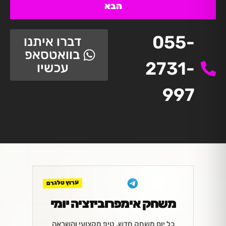
הבא
055-
דברו איתנו
בוואטסאפ
2731-
עכשיו
997
ערוץ טלגרם
משחק אימפרוביזציה יומי
כל יום משחק חדש, טיפ מקצועי והשראה