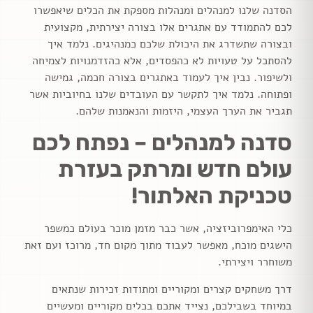
הסדנה שלנו למנהלים ומנהלות מספקת את הכלים שיאפשרו
לכם להתמודד עם אתגרים אלו בצורה יצירתית, מקצועית
ובצורה שתשדרג את היכולת שלכם כמנהיגים. נלמד איך
להסתכל על טעויות לא כהפסדים, אלא כהזדמנויות לצמיחה
ולשיפור. נבין איך לעמוד באתגרים בצורה חכמה, גמישה
ופתוחה. נלמד איך לתקשר עם העובדים שלנו בחיוביות אשר
תגביר את הערך העצמי, היזמות והנאמנות שלהם.
סדנה למנהלים – נפתח לכם
עולם חדש ומרתק בעזרת
טכניקת האלתור!
כלי האימפרוביזציה, אשר כבר מזמן מוכר בעולם כמשפר
הישגים מוכח, מאפשר לעבוד מתוך מקום חד, מרוכז ועם זאת
משוחרר ויצירתי.
דרך משחקים קצרים ומקוריים ומתודות זכירות שנתאים
במיוחד בשבילכם, נצייד אתכם בכלים מקוריים ומעשיים