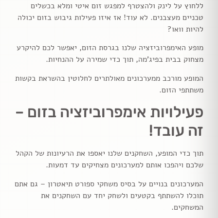
ללחוץ על לינק ולהצטרף למפגש זום איטי ומלא בכשלים
טכניים מעצבנים. לא עוד! אז איזו פעילות גיבוש בזום יכולה
להיות וואו?
מופע האימפרוביזציה שלנו בגרסת הזום, יאפשר לכם להיקרע
מצחוק בבית בפיג'מה, תוך כדי שמירה על ההנחיות.
המופע מורכב ממערכונים מאולתרים לחלוטין בהשראת בקשות
משתתפי הזום.
פעילויות אימפרוביזציה בזום –
זה עובד!
תוך כדי המופע, השחקנים שלנו יאספו את הרעיונות של הקהל
שלכם ויהפכו אותם למערכונים מצחיקים עד דמעות.
המערכונים בנויים על בסיס משחקי ספורט תיאטרון – גם אתם
תוכלו להשתתף בקטעים ולשחק יחד עם השחקנים את
המשחקים.