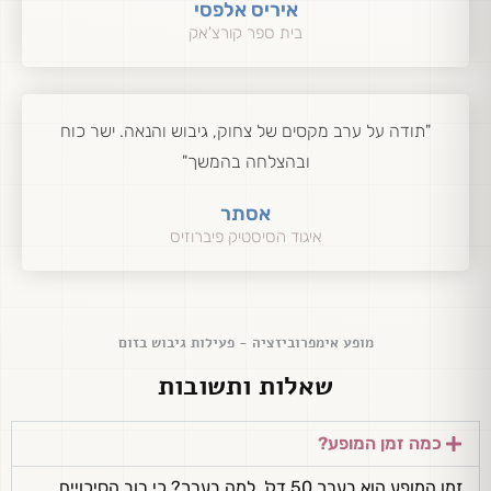
איריס אלפסי
בית ספר קורצ'אק
"תודה על ערב מקסים של צחוק, גיבוש והנאה. ישר כוח
ובהצלחה בהמשך"
אסתר
איגוד הסיסטיק פיברוזיס
מופע אימפרוביזציה - פעילות גיבוש בזום
שאלות ותשובות
כמה זמן המופע?
זמן המופע הוא בערך 50 דק'. למה בערך? כי רוב הסיכויים