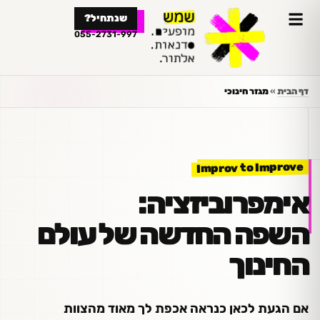
לתוכן
שנתחיל?
055-2731-997
דף הבית
»
מגזר חינוכי
Improv to Improve
אימפרוביזציה:
השפה החדשה של עולם
החינוך
אם הגעת לכאן כנראה אכפת לך מאוד מהצוות