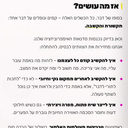
אז מה עושים?
בסופו של דבר, כל הכשלים האלה – קמים ונופלים על דבר אחד:
תקשורת ו
הקשבה
.
וכאן בדיוק נכנסות סדנאות האימפרוביזציה שלנו.
אנחנו מחזירות את הצוותים לבסיס, להתחלה:
איך להקשיב קודם כל לעצמנו
– לזהות מה באמת עובר
עליי, מה אני צריכה, מה חשוב לי ומה יקדם את המצב.
איך להקשיב לאחרים ממקום נקי וחיובי
– לא כדי "לחכות
לתורי לדבר", אלא באמת כדי להבין ולראות איך כן נוכל
לשתף פעולה.
איך לייצר שיח פתוח, מפרה ויצירתי
– גם כשיש חילוקי
דעות וחוסר הסכמה האווירה החיובית גוברת על הפערים.
באמצעות
טכניקות מעולמות האלתור
, בשילוב של הרבה חום