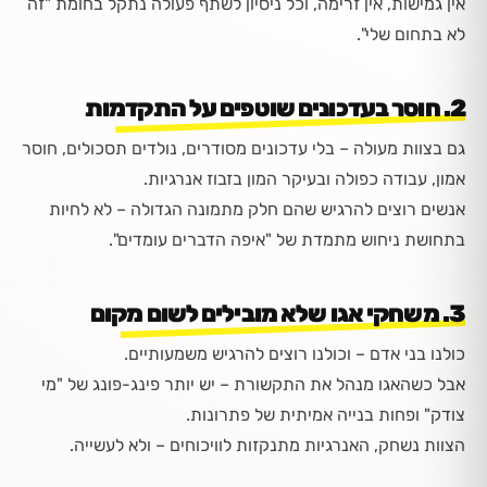
אין גמישות, אין זרימה, וכל ניסיון לשתף פעולה נתקל בחומת "זה
לא בתחום שלי".
2. חוסר בעדכונים שוטפים על התקדמות
גם בצוות מעולה – בלי עדכונים מסודרים, נולדים תסכולים, חוסר
אמון, עבודה כפולה ובעיקר המון בזבוז אנרגיות.
אנשים רוצים להרגיש שהם חלק מתמונה הגדולה – לא לחיות
בתחושת ניחוש מתמדת של "איפה הדברים עומדים".
3. משחקי אגו שלא מובילים לשום מקום
כולנו בני אדם – וכולנו רוצים להרגיש משמעותיים.
אבל כשהאגו מנהל את התקשורת – יש יותר פינג-פונג של "מי
צודק" ופחות בנייה אמיתית של פתרונות.
הצוות נשחק, האנרגיות מתנקזות לוויכוחים – ולא לעשייה.