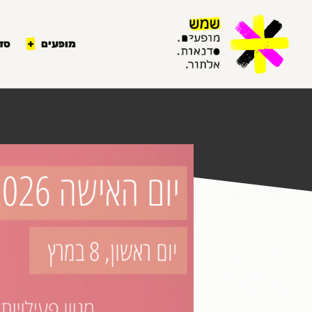
מופעים
סד